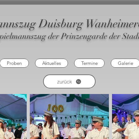
annszug Duisburg Wanheimero
pielmannszug der Prinzengarde der Stad
Proben
Aktuelles
Termine
Galerie
zurück