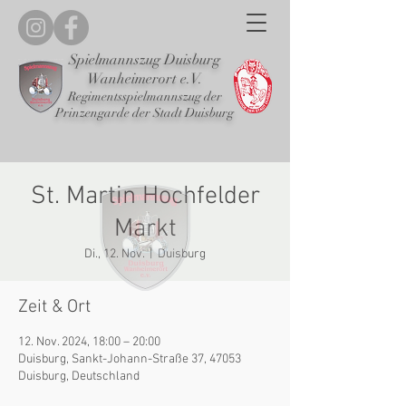
Spielmannszug Duisburg
Wanheimerort e.V.
Regimentsspielmannszug der
Prinzengarde der Stadt Duisburg
St. Martin Hochfelder
Markt
Di., 12. Nov.
  |  
Duisburg
Zeit & Ort
12. Nov. 2024, 18:00 – 20:00
Duisburg, Sankt-Johann-Straße 37, 47053
Duisburg, Deutschland