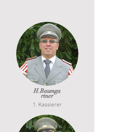
H.Baumga
rtner
1. Kassierer